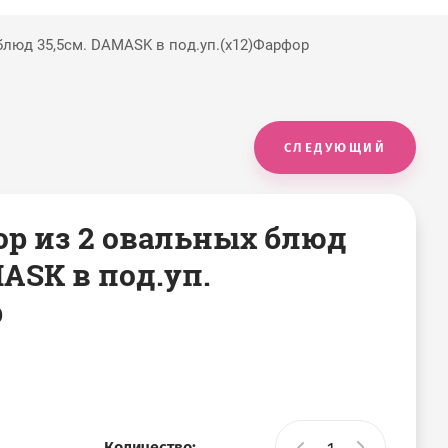
блюд 35,5см. DAMASK в под.уп.(х12)Фарфор
СЛЕДУЮЩИЙ
бор из 2 овальных блюд
MASK в под.уп.
р
Количество: