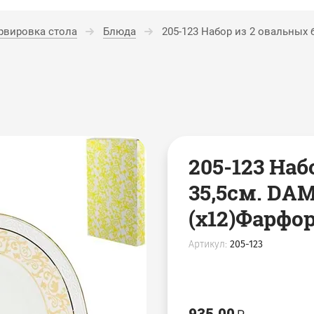
рвировка стола
Блюда
205-123 Набор из 2 овальных 
205-123 На
35,5см. DA
(х12)Фарфо
Артикул:
205-123