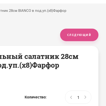
тник 28см BIANCO в под.уп.(х8)Фарфор
СЛЕДУЮЩИЙ
альный салатник 28см
од.уп.(х8)Фарфор
Количество: