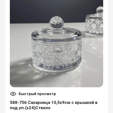
Миски
Пепельницы
Наборы для кухни
Мармиты
Подносы
Банки фарфор
Соковыжималки для
цитрусовых
Быстрый просмотр
588-756 Сахарница 10,5х9см с крышкой в
под.уп.(х24)Стекло